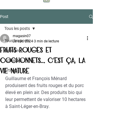
Post
Tous les posts
magasin07
Tous les posts
28 déc. 2024
3 min de lecture
Fruits rouges et
Recettes
cochonnets… c’est ça, La
Actualités
Vie Nature
Articles
Guillaume et François Ménard 
produisent des fruits rouges et du porc 
élevé en plein air. Des produits bio qui 
leur permettent de valoriser 10 hectares 
à Saint-Léger-en-Bray.