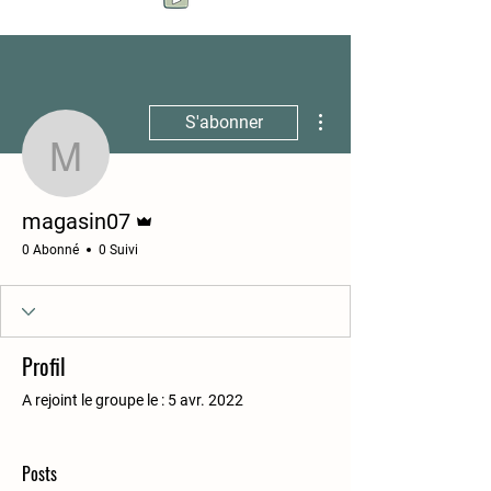
Plus d'actions
S'abonner
magasin07
Administrateur
magasin07
0 Abonné
0 Suivi
Profil
A rejoint le groupe le : 5 avr. 2022
Posts