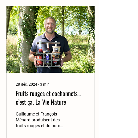
28 déc. 2024
∙
3
min
Fruits rouges et cochonnets…
c’est ça, La Vie Nature
Guillaume et François
Ménard produisent des
fruits rouges et du porc
élevé en plein air. Des
produits bio qui leur