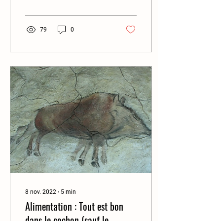
permettent de...
79
0
8 nov. 2022
∙
5
min
Alimentation : Tout est bon
dans le cochon (sauf le