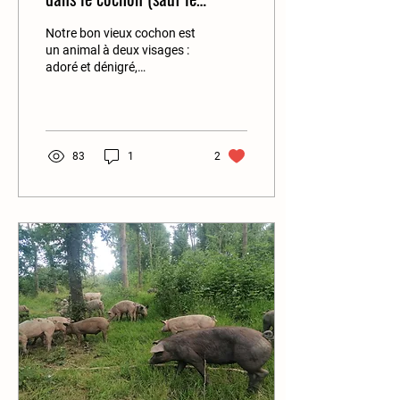
caractère) !
Notre bon vieux cochon est
un animal à deux visages :
adoré et dénigré,
indispensable et diffamé, il
partage notre quotidien
depuis des...
83
1
2