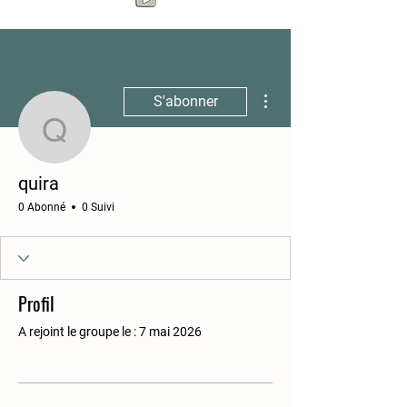
Plus d'actions
S'abonner
quira
quira
0 Abonné
0 Suivi
Profil
A rejoint le groupe le : 7 mai 2026