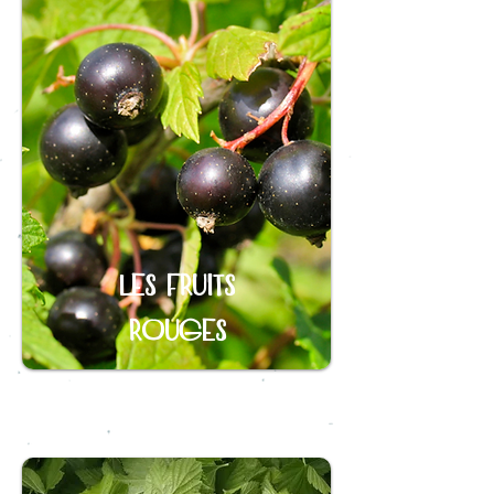
Les
fruits
rouges